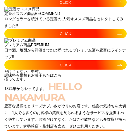
CLICK
定番オススメ商品
RECOMMEND
ロングセラーを続けている定番の 人気オススメ商品をセレクトしてみ
ました!!
CLICK
プレミアム商品
PREMIUM
日本酒、焼酎から洋酒まで幻と呼ばれるプレミアム酒を豊富にラインナ
ップ!!
CLICK
だけじゃない、中村。
調味料も麺類もお菓子もたばこも
揃ってます。
HELLO
1874年からやってます。
NAKAMURA
豊富な品揃えとリーズナブルさがウリのお店です。感謝の気持ちを大切
に、1人でも多くのお客様の笑顔を見られるようなサービスを提供すべ
く努力しています。お酒だけでなく、たばこや飲料なども多数取り扱っ
ています。伊勢崎店・足利店も含め、ぜひご利用ください。