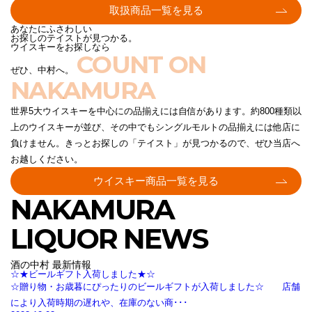
取扱商品一覧を見る
あなたにふさわしい
お探しのテイストが見つかる。
ウイスキーをお探しなら
COUNT ON
ぜひ、中村へ。
NAKAMURA
世界5大ウイスキーを中心にの品揃えには自信があります。約800種類以
上のウイスキーが並び、その中でもシングルモルトの品揃えには他店に
負けません。きっとお探しの「テイスト」が見つかるので、ぜひ当店へ
お越しください。
ウイスキー商品一覧を見る
NAKAMURA
LIQUOR NEWS
酒の中村 最新情報
☆★ビールギフト入荷しました★☆
☆贈り物・お歳暮にぴったりのビールギフトが入荷しました☆ 店舗
により入荷時期の遅れや、在庫のない商･･･