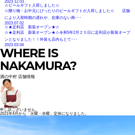
2023.12.03
☆ビールギフト入荷しました☆
☆贈り物・お中元にぴったりのビールギフトが入荷しました☆ 店舗
により入荷時期の遅れや、在庫のない商･･･
2023.07.02
☆★足利店 新装オープン★☆
☆★足利店 新装オープン★☆令和5年2月２５日に足利店が新装オープ
ンとなりました！！外装も店内もとて･･･
2023.03.04
WHERE IS
NAKAMURA?
酒の中村 店舗情報
申し訳ございません。
2021年4月から「火曜・水曜」定休になりました。