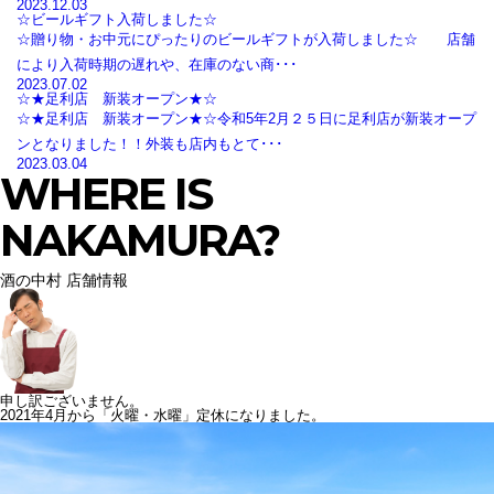
2023.12.03
☆ビールギフト入荷しました☆
☆贈り物・お中元にぴったりのビールギフトが入荷しました☆ 店舗
により入荷時期の遅れや、在庫のない商･･･
2023.07.02
☆★足利店 新装オープン★☆
☆★足利店 新装オープン★☆令和5年2月２５日に足利店が新装オープ
ンとなりました！！外装も店内もとて･･･
2023.03.04
WHERE IS
NAKAMURA?
酒の中村 店舗情報
申し訳ございません。
2021年4月から「火曜・水曜」定休になりました。