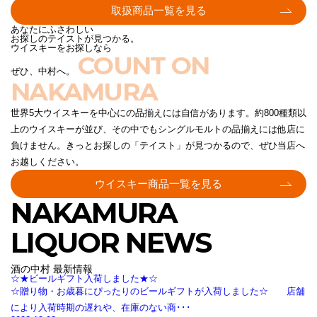
取扱商品一覧を見る
あなたにふさわしい
お探しのテイストが見つかる。
ウイスキーをお探しなら
COUNT ON
ぜひ、中村へ。
NAKAMURA
世界5大ウイスキーを中心にの品揃えには自信があります。約800種類以
上のウイスキーが並び、その中でもシングルモルトの品揃えには他店に
負けません。きっとお探しの「テイスト」が見つかるので、ぜひ当店へ
お越しください。
ウイスキー商品一覧を見る
NAKAMURA
LIQUOR NEWS
酒の中村 最新情報
☆★ビールギフト入荷しました★☆
☆贈り物・お歳暮にぴったりのビールギフトが入荷しました☆ 店舗
により入荷時期の遅れや、在庫のない商･･･