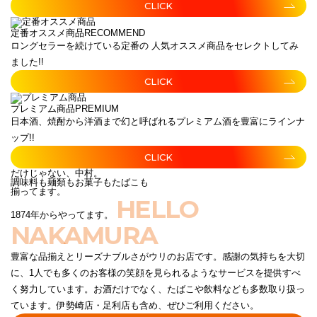
CLICK
定番オススメ商品
RECOMMEND
ロングセラーを続けている定番の 人気オススメ商品をセレクトしてみ
ました!!
CLICK
プレミアム商品
PREMIUM
日本酒、焼酎から洋酒まで幻と呼ばれるプレミアム酒を豊富にラインナ
ップ!!
CLICK
だけじゃない、中村。
調味料も麺類もお菓子もたばこも
揃ってます。
HELLO
1874年からやってます。
NAKAMURA
豊富な品揃えとリーズナブルさがウリのお店です。感謝の気持ちを大切
に、1人でも多くのお客様の笑顔を見られるようなサービスを提供すべ
く努力しています。お酒だけでなく、たばこや飲料なども多数取り扱っ
ています。伊勢崎店・足利店も含め、ぜひご利用ください。