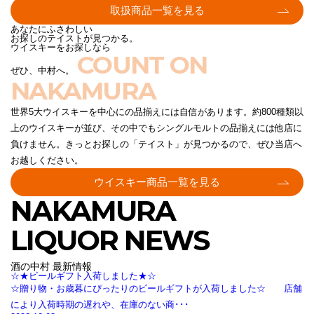
取扱商品一覧を見る
あなたにふさわしい
お探しのテイストが見つかる。
ウイスキーをお探しなら
COUNT ON
ぜひ、中村へ。
NAKAMURA
世界5大ウイスキーを中心にの品揃えには自信があります。約800種類以
上のウイスキーが並び、その中でもシングルモルトの品揃えには他店に
負けません。きっとお探しの「テイスト」が見つかるので、ぜひ当店へ
お越しください。
ウイスキー商品一覧を見る
NAKAMURA
LIQUOR NEWS
酒の中村 最新情報
☆★ビールギフト入荷しました★☆
☆贈り物・お歳暮にぴったりのビールギフトが入荷しました☆ 店舗
により入荷時期の遅れや、在庫のない商･･･