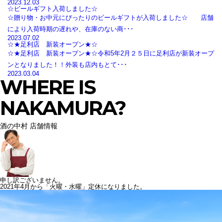
2023.12.03
☆ビールギフト入荷しました☆
☆贈り物・お中元にぴったりのビールギフトが入荷しました☆ 店舗
により入荷時期の遅れや、在庫のない商･･･
2023.07.02
☆★足利店 新装オープン★☆
☆★足利店 新装オープン★☆令和5年2月２５日に足利店が新装オープ
ンとなりました！！外装も店内もとて･･･
2023.03.04
WHERE IS
NAKAMURA?
酒の中村 店舗情報
申し訳ございません。
2021年4月から「火曜・水曜」定休になりました。