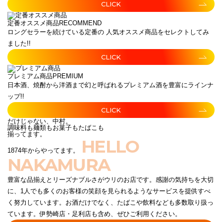
CLICK
定番オススメ商品
RECOMMEND
ロングセラーを続けている定番の 人気オススメ商品をセレクトしてみ
ました!!
CLICK
プレミアム商品
PREMIUM
日本酒、焼酎から洋酒まで幻と呼ばれるプレミアム酒を豊富にラインナ
ップ!!
CLICK
だけじゃない、中村。
調味料も麺類もお菓子もたばこも
揃ってます。
HELLO
1874年からやってます。
NAKAMURA
豊富な品揃えとリーズナブルさがウリのお店です。感謝の気持ちを大切
に、1人でも多くのお客様の笑顔を見られるようなサービスを提供すべ
く努力しています。お酒だけでなく、たばこや飲料なども多数取り扱っ
ています。伊勢崎店・足利店も含め、ぜひご利用ください。