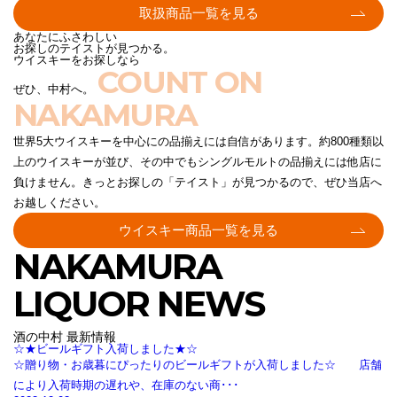
取扱商品一覧を見る
あなたにふさわしい
お探しのテイストが見つかる。
ウイスキーをお探しなら
COUNT ON
ぜひ、中村へ。
NAKAMURA
世界5大ウイスキーを中心にの品揃えには自信があります。約800種類以
上のウイスキーが並び、その中でもシングルモルトの品揃えには他店に
負けません。きっとお探しの「テイスト」が見つかるので、ぜひ当店へ
お越しください。
ウイスキー商品一覧を見る
NAKAMURA
LIQUOR NEWS
酒の中村 最新情報
☆★ビールギフト入荷しました★☆
☆贈り物・お歳暮にぴったりのビールギフトが入荷しました☆ 店舗
により入荷時期の遅れや、在庫のない商･･･