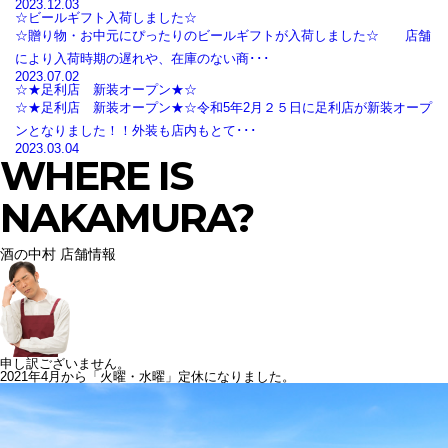
2023.12.03
☆ビールギフト入荷しました☆
☆贈り物・お中元にぴったりのビールギフトが入荷しました☆ 店舗
により入荷時期の遅れや、在庫のない商･･･
2023.07.02
☆★足利店 新装オープン★☆
☆★足利店 新装オープン★☆令和5年2月２５日に足利店が新装オープ
ンとなりました！！外装も店内もとて･･･
2023.03.04
WHERE IS
NAKAMURA?
酒の中村 店舗情報
申し訳ございません。
2021年4月から「火曜・水曜」定休になりました。