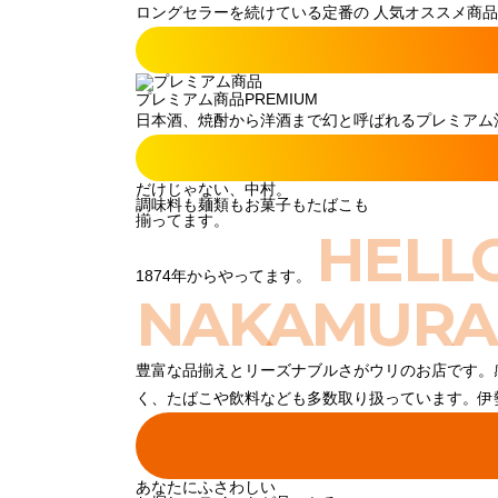
ロングセラーを続けている定番の 人気オススメ商品
プレミアム商品
PREMIUM
日本酒、焼酎から洋酒まで幻と呼ばれるプレミアム酒
だけじゃない、中村。
調味料も麺類もお菓子もたばこも
揃ってます。
HELL
1874年からやってます。
NAKAMURA
豊富な品揃えとリーズナブルさがウリのお店です。
く、たばこや飲料なども多数取り扱っています。伊
あなたにふさわしい