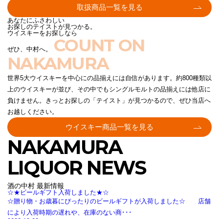
取扱商品一覧を見る
あなたにふさわしい
お探しのテイストが見つかる。
ウイスキーをお探しなら
COUNT ON
ぜひ、中村へ。
NAKAMURA
世界5大ウイスキーを中心にの品揃えには自信があります。約800種類以
上のウイスキーが並び、その中でもシングルモルトの品揃えには他店に
負けません。きっとお探しの「テイスト」が見つかるので、ぜひ当店へ
お越しください。
ウイスキー商品一覧を見る
NAKAMURA
LIQUOR NEWS
酒の中村 最新情報
☆★ビールギフト入荷しました★☆
☆贈り物・お歳暮にぴったりのビールギフトが入荷しました☆ 店舗
により入荷時期の遅れや、在庫のない商･･･