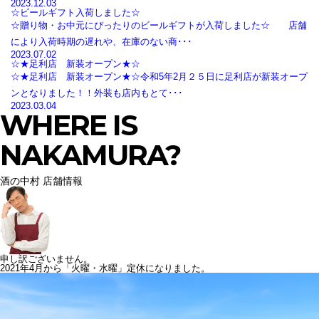
2023.12.03
☆ビールギフト入荷しました☆
☆贈り物・お中元にぴったりのビールギフトが入荷しました☆ 店舗
により入荷時期の遅れや、在庫のない商･･･
2023.07.02
☆★足利店 新装オープン★☆
☆★足利店 新装オープン★☆令和5年2月２５日に足利店が新装オープ
ンとなりました！！外装も店内もとて･･･
2023.03.04
WHERE IS
NAKAMURA?
酒の中村 店舗情報
申し訳ございません。
2021年4月から「火曜・水曜」定休になりました。