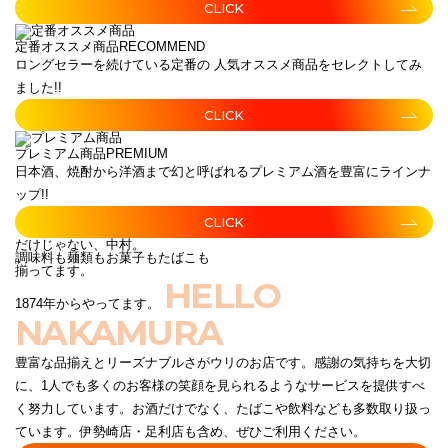
CLICK
定番オススメ商品
RECOMMEND
ロングセラーを続けている定番の 人気オススメ商品をセレクトしてみ
ました!!
CLICK
プレミアム商品
PREMIUM
日本酒、焼酎から洋酒まで幻と呼ばれるプレミアム酒を豊富にラインナ
ップ!!
CLICK
だけじゃない、中村。
調味料も麺類もお菓子もたばこも
揃ってます。
HELLO
1874年からやってます。
NAKAMURA
豊富な品揃えとリーズナブルさがウリのお店です。感謝の気持ちを大切
に、1人でも多くのお客様の笑顔を見られるようなサービスを提供すべ
く努力しています。お酒だけでなく、たばこや飲料なども多数取り扱っ
ています。伊勢崎店・足利店も含め、ぜひご利用ください。