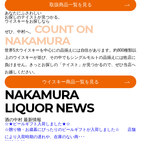
取扱商品一覧を見る
あなたにふさわしい
お探しのテイストが見つかる。
ウイスキーをお探しなら
COUNT ON
ぜひ、中村へ。
NAKAMURA
世界5大ウイスキーを中心にの品揃えには自信があります。約800種類以
上のウイスキーが並び、その中でもシングルモルトの品揃えには他店に
負けません。きっとお探しの「テイスト」が見つかるので、ぜひ当店へ
お越しください。
ウイスキー商品一覧を見る
NAKAMURA
LIQUOR NEWS
酒の中村 最新情報
☆★ビールギフト入荷しました★☆
☆贈り物・お歳暮にぴったりのビールギフトが入荷しました☆ 店舗
により入荷時期の遅れや、在庫のない商･･･