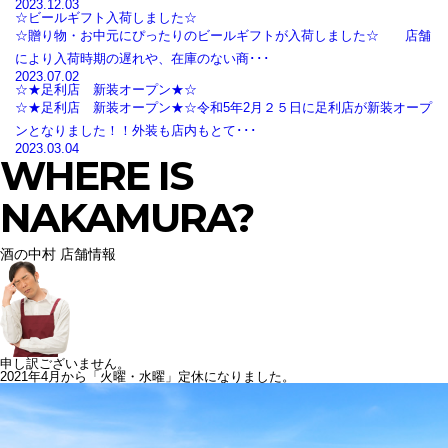
2023.12.03
☆ビールギフト入荷しました☆
☆贈り物・お中元にぴったりのビールギフトが入荷しました☆ 店舗
により入荷時期の遅れや、在庫のない商･･･
2023.07.02
☆★足利店 新装オープン★☆
☆★足利店 新装オープン★☆令和5年2月２５日に足利店が新装オープ
ンとなりました！！外装も店内もとて･･･
2023.03.04
WHERE IS
NAKAMURA?
酒の中村 店舗情報
申し訳ございません。
2021年4月から「火曜・水曜」定休になりました。