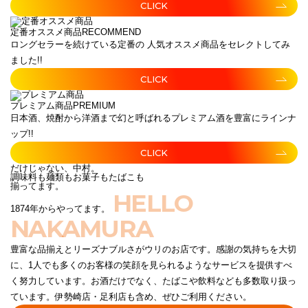
CLICK
定番オススメ商品
RECOMMEND
ロングセラーを続けている定番の 人気オススメ商品をセレクトしてみ
ました!!
CLICK
プレミアム商品
PREMIUM
日本酒、焼酎から洋酒まで幻と呼ばれるプレミアム酒を豊富にラインナ
ップ!!
CLICK
だけじゃない、中村。
調味料も麺類もお菓子もたばこも
揃ってます。
HELLO
1874年からやってます。
NAKAMURA
豊富な品揃えとリーズナブルさがウリのお店です。感謝の気持ちを大切
に、1人でも多くのお客様の笑顔を見られるようなサービスを提供すべ
く努力しています。お酒だけでなく、たばこや飲料なども多数取り扱っ
ています。伊勢崎店・足利店も含め、ぜひご利用ください。