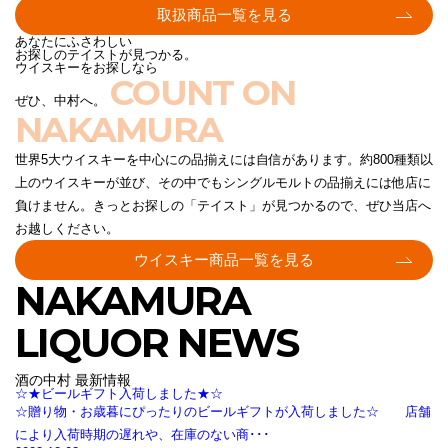
取扱商品一覧を見る
あなたにふさわしい
お探しのテイストが見つかる。
ウイスキーをお探しなら
COUNT ON
ぜひ、中村へ。
NAKAMURA
世界5大ウイスキーを中心にの品揃えには自信があります。約800種類以
上のウイスキーが並び、その中でもシングルモルトの品揃えには他店に
負けません。きっとお探しの「テイスト」が見つかるので、ぜひ当店へ
お越しください。
ウイスキー商品一覧を見る
NAKAMURA
LIQUOR NEWS
酒の中村 最新情報
☆★ビールギフト入荷しました★☆
☆贈り物・お歳暮にぴったりのビールギフトが入荷しました☆ 店舗
により入荷時期の遅れや、在庫のない商･･･