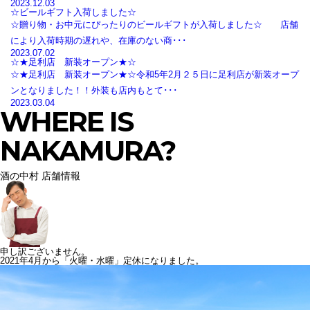
2023.12.03
☆ビールギフト入荷しました☆
☆贈り物・お中元にぴったりのビールギフトが入荷しました☆ 店舗
により入荷時期の遅れや、在庫のない商･･･
2023.07.02
☆★足利店 新装オープン★☆
☆★足利店 新装オープン★☆令和5年2月２５日に足利店が新装オープ
ンとなりました！！外装も店内もとて･･･
2023.03.04
WHERE IS
NAKAMURA?
酒の中村 店舗情報
申し訳ございません。
2021年4月から「火曜・水曜」定休になりました。