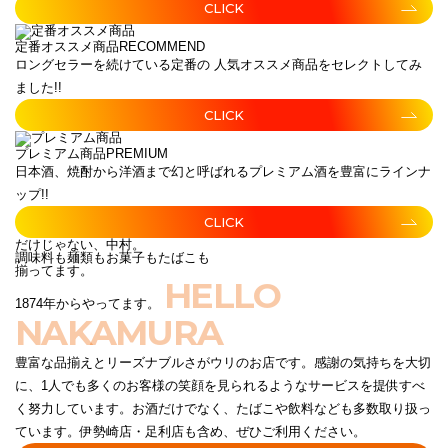
CLICK
定番オススメ商品
RECOMMEND
ロングセラーを続けている定番の 人気オススメ商品をセレクトしてみ
ました!!
CLICK
プレミアム商品
PREMIUM
日本酒、焼酎から洋酒まで幻と呼ばれるプレミアム酒を豊富にラインナ
ップ!!
CLICK
だけじゃない、中村。
調味料も麺類もお菓子もたばこも
揃ってます。
HELLO
1874年からやってます。
NAKAMURA
豊富な品揃えとリーズナブルさがウリのお店です。感謝の気持ちを大切
に、1人でも多くのお客様の笑顔を見られるようなサービスを提供すべ
く努力しています。お酒だけでなく、たばこや飲料なども多数取り扱っ
ています。伊勢崎店・足利店も含め、ぜひご利用ください。