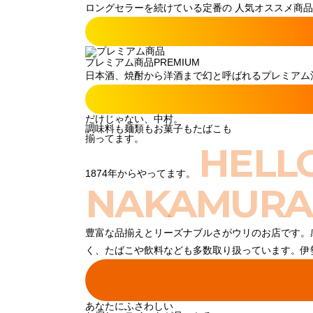
ロングセラーを続けている定番の 人気オススメ商品
プレミアム商品
PREMIUM
日本酒、焼酎から洋酒まで幻と呼ばれるプレミアム酒
だけじゃない、中村。
調味料も麺類もお菓子もたばこも
揃ってます。
HELL
1874年からやってます。
NAKAMURA
豊富な品揃えとリーズナブルさがウリのお店です。
く、たばこや飲料なども多数取り扱っています。伊
あなたにふさわしい