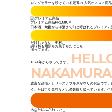
ロングセラーを続けている定番の 人気オススメ商品
プレミアム商品
PREMIUM
日本酒、焼酎から洋酒まで幻と呼ばれるプレミアム酒
だけじゃない、中村。
調味料も麺類もお菓子もたばこも
揃ってます。
HELL
1874年からやってます。
NAKAMURA
豊富な品揃えとリーズナブルさがウリのお店です。
く、たばこや飲料なども多数取り扱っています。伊
あなたにふさわしい