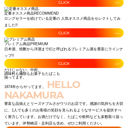
CLICK
定番オススメ商品
RECOMMEND
ロングセラーを続けている定番の 人気オススメ商品をセレクトしてみ
ました!!
CLICK
プレミアム商品
PREMIUM
日本酒、焼酎から洋酒まで幻と呼ばれるプレミアム酒を豊富にラインナ
ップ!!
CLICK
だけじゃない、中村。
調味料も麺類もお菓子もたばこも
揃ってます。
HELLO
1874年からやってます。
NAKAMURA
豊富な品揃えとリーズナブルさがウリのお店です。感謝の気持ちを大切
に、1人でも多くのお客様の笑顔を見られるようなサービスを提供すべ
く努力しています。お酒だけでなく、たばこや飲料なども多数取り扱っ
ています。伊勢崎店・足利店も含め、ぜひご利用ください。