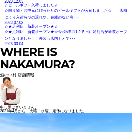
2023.12.03
☆ビールギフト入荷しました☆
☆贈り物・お中元にぴったりのビールギフトが入荷しました☆ 店舗
により入荷時期の遅れや、在庫のない商･･･
2023.07.02
☆★足利店 新装オープン★☆
☆★足利店 新装オープン★☆令和5年2月２５日に足利店が新装オープ
ンとなりました！！外装も店内もとて･･･
2023.03.04
WHERE IS
NAKAMURA?
酒の中村 店舗情報
申し訳ございません。
2021年4月から「火曜・水曜」定休になりました。