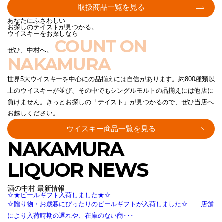
取扱商品一覧を見る
あなたにふさわしい
お探しのテイストが見つかる。
ウイスキーをお探しなら
COUNT ON
ぜひ、中村へ。
NAKAMURA
世界5大ウイスキーを中心にの品揃えには自信があります。約800種類以
上のウイスキーが並び、その中でもシングルモルトの品揃えには他店に
負けません。きっとお探しの「テイスト」が見つかるので、ぜひ当店へ
お越しください。
ウイスキー商品一覧を見る
NAKAMURA
LIQUOR NEWS
酒の中村 最新情報
☆★ビールギフト入荷しました★☆
☆贈り物・お歳暮にぴったりのビールギフトが入荷しました☆ 店舗
により入荷時期の遅れや、在庫のない商･･･