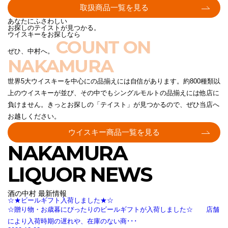
取扱商品一覧を見る
あなたにふさわしい
お探しのテイストが見つかる。
ウイスキーをお探しなら
COUNT ON
ぜひ、中村へ。
NAKAMURA
世界5大ウイスキーを中心にの品揃えには自信があります。約800種類以
上のウイスキーが並び、その中でもシングルモルトの品揃えには他店に
負けません。きっとお探しの「テイスト」が見つかるので、ぜひ当店へ
お越しください。
ウイスキー商品一覧を見る
NAKAMURA
LIQUOR NEWS
酒の中村 最新情報
☆★ビールギフト入荷しました★☆
☆贈り物・お歳暮にぴったりのビールギフトが入荷しました☆ 店舗
により入荷時期の遅れや、在庫のない商･･･