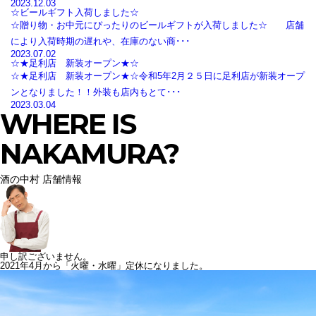
2023.12.03
☆ビールギフト入荷しました☆
☆贈り物・お中元にぴったりのビールギフトが入荷しました☆ 店舗
により入荷時期の遅れや、在庫のない商･･･
2023.07.02
☆★足利店 新装オープン★☆
☆★足利店 新装オープン★☆令和5年2月２５日に足利店が新装オープ
ンとなりました！！外装も店内もとて･･･
2023.03.04
WHERE IS
NAKAMURA?
酒の中村 店舗情報
申し訳ございません。
2021年4月から「火曜・水曜」定休になりました。