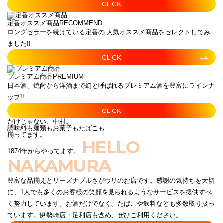
CLICK
定番オススメ商品
RECOMMEND
ロングセラーを続けている定番の 人気オススメ商品をセレクトしてみ
ました!!
CLICK
プレミアム商品
PREMIUM
日本酒、焼酎から洋酒まで幻と呼ばれるプレミアム酒を豊富にラインナ
ップ!!
CLICK
だけじゃない、中村。
調味料も麺類もお菓子もたばこも
揃ってます。
HELLO
1874年からやってます。
NAKAMURA
豊富な品揃えとリーズナブルさがウリのお店です。感謝の気持ちを大切
に、1人でも多くのお客様の笑顔を見られるようなサービスを提供すべ
く努力しています。お酒だけでなく、たばこや飲料なども多数取り扱っ
ています。伊勢崎店・足利店も含め、ぜひご利用ください。