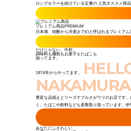
ロングセラーを続けている定番の 人気オススメ商品
プレミアム商品
PREMIUM
日本酒、焼酎から洋酒まで幻と呼ばれるプレミアム酒
だけじゃない、中村。
調味料も麺類もお菓子もたばこも
揃ってます。
HELL
1874年からやってます。
NAKAMURA
豊富な品揃えとリーズナブルさがウリのお店です。
く、たばこや飲料なども多数取り扱っています。伊
あなたにふさわしい