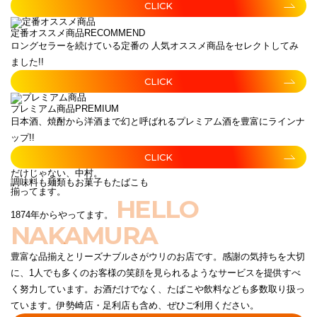
CLICK
定番オススメ商品
RECOMMEND
ロングセラーを続けている定番の 人気オススメ商品をセレクトしてみ
ました!!
CLICK
プレミアム商品
PREMIUM
日本酒、焼酎から洋酒まで幻と呼ばれるプレミアム酒を豊富にラインナ
ップ!!
CLICK
だけじゃない、中村。
調味料も麺類もお菓子もたばこも
揃ってます。
HELLO
1874年からやってます。
NAKAMURA
豊富な品揃えとリーズナブルさがウリのお店です。感謝の気持ちを大切
に、1人でも多くのお客様の笑顔を見られるようなサービスを提供すべ
く努力しています。お酒だけでなく、たばこや飲料なども多数取り扱っ
ています。伊勢崎店・足利店も含め、ぜひご利用ください。