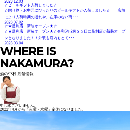
2023.12.03
☆ビールギフト入荷しました☆
☆贈り物・お中元にぴったりのビールギフトが入荷しました☆ 店舗
により入荷時期の遅れや、在庫のない商･･･
2023.07.02
☆★足利店 新装オープン★☆
☆★足利店 新装オープン★☆令和5年2月２５日に足利店が新装オープ
ンとなりました！！外装も店内もとて･･･
2023.03.04
WHERE IS
NAKAMURA?
酒の中村 店舗情報
申し訳ございません。
2021年4月から「火曜・水曜」定休になりました。