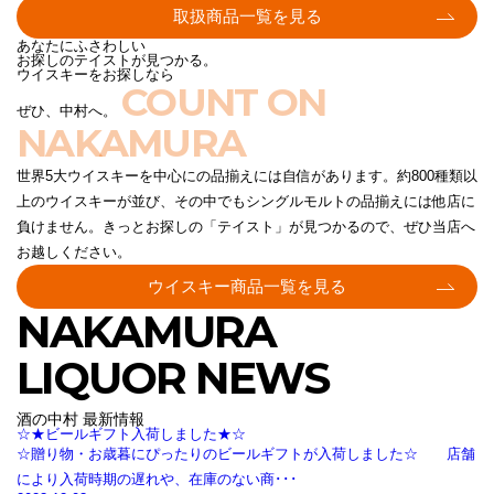
取扱商品一覧を見る
あなたにふさわしい
お探しのテイストが見つかる。
ウイスキーをお探しなら
COUNT ON
ぜひ、中村へ。
NAKAMURA
世界5大ウイスキーを中心にの品揃えには自信があります。約800種類以
上のウイスキーが並び、その中でもシングルモルトの品揃えには他店に
負けません。きっとお探しの「テイスト」が見つかるので、ぜひ当店へ
お越しください。
ウイスキー商品一覧を見る
NAKAMURA
LIQUOR NEWS
酒の中村 最新情報
☆★ビールギフト入荷しました★☆
☆贈り物・お歳暮にぴったりのビールギフトが入荷しました☆ 店舗
により入荷時期の遅れや、在庫のない商･･･