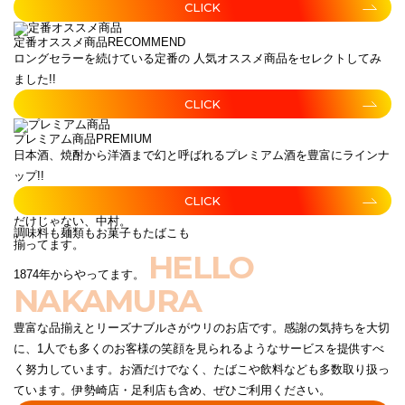
CLICK
定番オススメ商品
RECOMMEND
ロングセラーを続けている定番の 人気オススメ商品をセレクトしてみ
ました!!
CLICK
プレミアム商品
PREMIUM
日本酒、焼酎から洋酒まで幻と呼ばれるプレミアム酒を豊富にラインナ
ップ!!
CLICK
だけじゃない、中村。
調味料も麺類もお菓子もたばこも
揃ってます。
HELLO
1874年からやってます。
NAKAMURA
豊富な品揃えとリーズナブルさがウリのお店です。感謝の気持ちを大切
に、1人でも多くのお客様の笑顔を見られるようなサービスを提供すべ
く努力しています。お酒だけでなく、たばこや飲料なども多数取り扱っ
ています。伊勢崎店・足利店も含め、ぜひご利用ください。