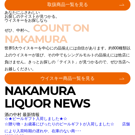
取扱商品一覧を見る
あなたにふさわしい
お探しのテイストが見つかる。
ウイスキーをお探しなら
COUNT ON
ぜひ、中村へ。
NAKAMURA
世界5大ウイスキーを中心にの品揃えには自信があります。約800種類以
上のウイスキーが並び、その中でもシングルモルトの品揃えには他店に
負けません。きっとお探しの「テイスト」が見つかるので、ぜひ当店へ
お越しください。
ウイスキー商品一覧を見る
NAKAMURA
LIQUOR NEWS
酒の中村 最新情報
☆★ビールギフト入荷しました★☆
☆贈り物・お歳暮にぴったりのビールギフトが入荷しました☆ 店舗
により入荷時期の遅れや、在庫のない商･･･