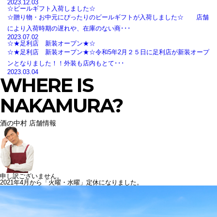
2023.12.03
☆ビールギフト入荷しました☆
☆贈り物・お中元にぴったりのビールギフトが入荷しました☆ 店舗
により入荷時期の遅れや、在庫のない商･･･
2023.07.02
☆★足利店 新装オープン★☆
☆★足利店 新装オープン★☆令和5年2月２５日に足利店が新装オープ
ンとなりました！！外装も店内もとて･･･
2023.03.04
WHERE IS
NAKAMURA?
酒の中村 店舗情報
申し訳ございません。
2021年4月から「火曜・水曜」定休になりました。