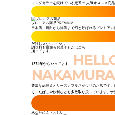
ロングセラーを続けている定番の 人気オススメ商品
プレミアム商品
PREMIUM
日本酒、焼酎から洋酒まで幻と呼ばれるプレミアム酒
だけじゃない、中村。
調味料も麺類もお菓子もたばこも
揃ってます。
HELL
1874年からやってます。
NAKAMURA
豊富な品揃えとリーズナブルさがウリのお店です。
く、たばこや飲料なども多数取り扱っています。伊
あなたにふさわしい