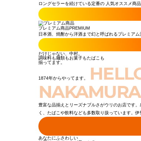
ロングセラーを続けている定番の 人気オススメ商品
プレミアム商品
PREMIUM
日本酒、焼酎から洋酒まで幻と呼ばれるプレミアム酒
だけじゃない、中村。
調味料も麺類もお菓子もたばこも
揃ってます。
HELL
1874年からやってます。
NAKAMURA
豊富な品揃えとリーズナブルさがウリのお店です。
く、たばこや飲料なども多数取り扱っています。伊
あなたにふさわしい