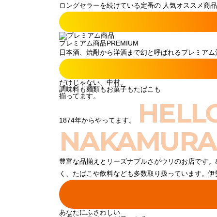
ロングセラーを続けている定番の 人気オススメ商品
プレミアム商品
PREMIUM
日本酒、焼酎から洋酒まで幻と呼ばれるプレミアム酒
だけじゃない、中村。
調味料も麺類もお菓子もたばこも
揃ってます。
HELL
1874年からやってます。
NAKAMURA
豊富な品揃えとリーズナブルさがウリのお店です。
く、たばこや飲料なども多数取り扱っています。伊
あなたにふさわしい