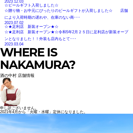
2023.12.03
☆ビールギフト入荷しました☆
☆贈り物・お中元にぴったりのビールギフトが入荷しました☆ 店舗
により入荷時期の遅れや、在庫のない商･･･
2023.07.02
☆★足利店 新装オープン★☆
☆★足利店 新装オープン★☆令和5年2月２５日に足利店が新装オープ
ンとなりました！！外装も店内もとて･･･
2023.03.04
WHERE IS
NAKAMURA?
酒の中村 店舗情報
申し訳ございません。
2021年4月から「火曜・水曜」定休になりました。