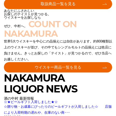
取扱商品一覧を見る
あなたにふさわしい
お探しのテイストが見つかる。
ウイスキーをお探しなら
COUNT ON
ぜひ、中村へ。
NAKAMURA
世界5大ウイスキーを中心にの品揃えには自信があります。約800種類以
上のウイスキーが並び、その中でもシングルモルトの品揃えには他店に
負けません。きっとお探しの「テイスト」が見つかるので、ぜひ当店へ
お越しください。
ウイスキー商品一覧を見る
NAKAMURA
LIQUOR NEWS
酒の中村 最新情報
☆★ビールギフト入荷しました★☆
☆贈り物・お歳暮にぴったりのビールギフトが入荷しました☆ 店舗
により入荷時期の遅れや、在庫のない商･･･