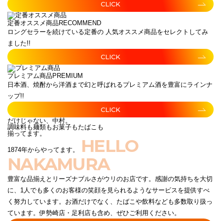
CLICK
定番オススメ商品
RECOMMEND
ロングセラーを続けている定番の 人気オススメ商品をセレクトしてみ
ました!!
CLICK
プレミアム商品
PREMIUM
日本酒、焼酎から洋酒まで幻と呼ばれるプレミアム酒を豊富にラインナ
ップ!!
CLICK
だけじゃない、中村。
調味料も麺類もお菓子もたばこも
揃ってます。
HELLO
1874年からやってます。
NAKAMURA
豊富な品揃えとリーズナブルさがウリのお店です。感謝の気持ちを大切
に、1人でも多くのお客様の笑顔を見られるようなサービスを提供すべ
く努力しています。お酒だけでなく、たばこや飲料なども多数取り扱っ
ています。伊勢崎店・足利店も含め、ぜひご利用ください。