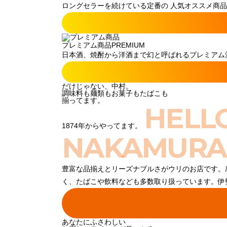
ロングセラーを続けている定番の 人気オススメ商品
プレミアム商品
PREMIUM
日本酒、焼酎から洋酒まで幻と呼ばれるプレミアム酒
だけじゃない、中村。
調味料も麺類もお菓子もたばこも
揃ってます。
HELL
1874年からやってます。
NAKAMURA
豊富な品揃えとリーズナブルさがウリのお店です。
く、たばこや飲料なども多数取り扱っています。伊
あなたにふさわしい