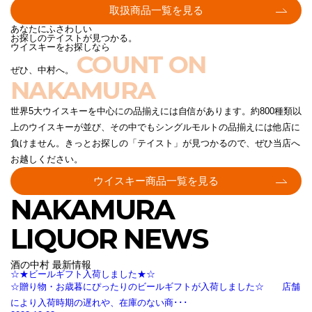
取扱商品一覧を見る
あなたにふさわしい
お探しのテイストが見つかる。
ウイスキーをお探しなら
COUNT ON
ぜひ、中村へ。
NAKAMURA
世界5大ウイスキーを中心にの品揃えには自信があります。約800種類以
上のウイスキーが並び、その中でもシングルモルトの品揃えには他店に
負けません。きっとお探しの「テイスト」が見つかるので、ぜひ当店へ
お越しください。
ウイスキー商品一覧を見る
NAKAMURA
LIQUOR NEWS
酒の中村 最新情報
☆★ビールギフト入荷しました★☆
☆贈り物・お歳暮にぴったりのビールギフトが入荷しました☆ 店舗
により入荷時期の遅れや、在庫のない商･･･