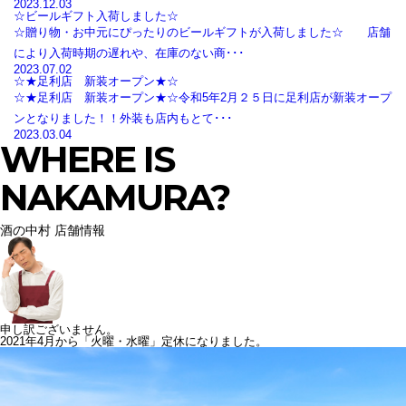
2023.12.03
☆ビールギフト入荷しました☆
☆贈り物・お中元にぴったりのビールギフトが入荷しました☆ 店舗
により入荷時期の遅れや、在庫のない商･･･
2023.07.02
☆★足利店 新装オープン★☆
☆★足利店 新装オープン★☆令和5年2月２５日に足利店が新装オープ
ンとなりました！！外装も店内もとて･･･
2023.03.04
WHERE IS
NAKAMURA?
酒の中村 店舗情報
申し訳ございません。
2021年4月から「火曜・水曜」定休になりました。