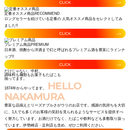
CLICK
定番オススメ商品
RECOMMEND
ロングセラーを続けている定番の 人気オススメ商品をセレクトしてみ
ました!!
CLICK
プレミアム商品
PREMIUM
日本酒、焼酎から洋酒まで幻と呼ばれるプレミアム酒を豊富にラインナ
ップ!!
CLICK
だけじゃない、中村。
調味料も麺類もお菓子もたばこも
揃ってます。
HELLO
1874年からやってます。
NAKAMURA
豊富な品揃えとリーズナブルさがウリのお店です。感謝の気持ちを大切
に、1人でも多くのお客様の笑顔を見られるようなサービスを提供すべ
く努力しています。お酒だけでなく、たばこや飲料なども多数取り扱っ
ています。伊勢崎店・足利店も含め、ぜひご利用ください。