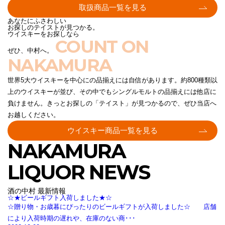
取扱商品一覧を見る
あなたにふさわしい
お探しのテイストが見つかる。
ウイスキーをお探しなら
COUNT ON
ぜひ、中村へ。
NAKAMURA
世界5大ウイスキーを中心にの品揃えには自信があります。約800種類以
上のウイスキーが並び、その中でもシングルモルトの品揃えには他店に
負けません。きっとお探しの「テイスト」が見つかるので、ぜひ当店へ
お越しください。
ウイスキー商品一覧を見る
NAKAMURA
LIQUOR NEWS
酒の中村 最新情報
☆★ビールギフト入荷しました★☆
☆贈り物・お歳暮にぴったりのビールギフトが入荷しました☆ 店舗
により入荷時期の遅れや、在庫のない商･･･