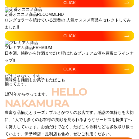
CLICK
定番オススメ商品
RECOMMEND
ロングセラーを続けている定番の 人気オススメ商品をセレクトしてみ
ました!!
CLICK
プレミアム商品
PREMIUM
日本酒、焼酎から洋酒まで幻と呼ばれるプレミアム酒を豊富にラインナ
ップ!!
CLICK
だけじゃない、中村。
調味料も麺類もお菓子もたばこも
揃ってます。
HELLO
1874年からやってます。
NAKAMURA
豊富な品揃えとリーズナブルさがウリのお店です。感謝の気持ちを大切
に、1人でも多くのお客様の笑顔を見られるようなサービスを提供すべ
く努力しています。お酒だけでなく、たばこや飲料なども多数取り扱っ
ています。伊勢崎店・足利店も含め、ぜひご利用ください。