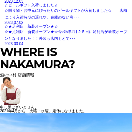
2023.12.03
☆ビールギフト入荷しました☆
☆贈り物・お中元にぴったりのビールギフトが入荷しました☆ 店舗
により入荷時期の遅れや、在庫のない商･･･
2023.07.02
☆★足利店 新装オープン★☆
☆★足利店 新装オープン★☆令和5年2月２５日に足利店が新装オープ
ンとなりました！！外装も店内もとて･･･
2023.03.04
WHERE IS
NAKAMURA?
酒の中村 店舗情報
申し訳ございません。
2021年4月から「火曜・水曜」定休になりました。