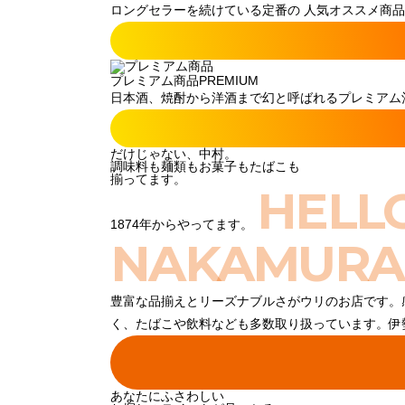
ロングセラーを続けている定番の 人気オススメ商品
プレミアム商品
PREMIUM
日本酒、焼酎から洋酒まで幻と呼ばれるプレミアム酒
だけじゃない、中村。
調味料も麺類もお菓子もたばこも
揃ってます。
HELL
1874年からやってます。
NAKAMURA
豊富な品揃えとリーズナブルさがウリのお店です。
く、たばこや飲料なども多数取り扱っています。伊
あなたにふさわしい