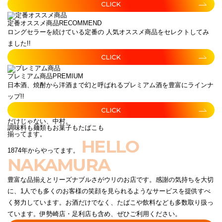
CLICK
定番オススメ商品
RECOMMEND
ロングセラーを続けている定番の 人気オススメ商品をセレクトしてみ
ました!!
CLICK
プレミアム商品
PREMIUM
日本酒、焼酎から洋酒まで幻と呼ばれるプレミアム酒を豊富にラインナ
ップ!!
CLICK
だけじゃない、中村。
調味料も麺類もお菓子もたばこも
揃ってます。
HELLO
1874年からやってます。
NAKAMURA
豊富な品揃えとリーズナブルさがウリのお店です。感謝の気持ちを大切
に、1人でも多くのお客様の笑顔を見られるようなサービスを提供すべ
く努力しています。お酒だけでなく、たばこや飲料なども多数取り扱っ
ています。伊勢崎店・足利店も含め、ぜひご利用ください。