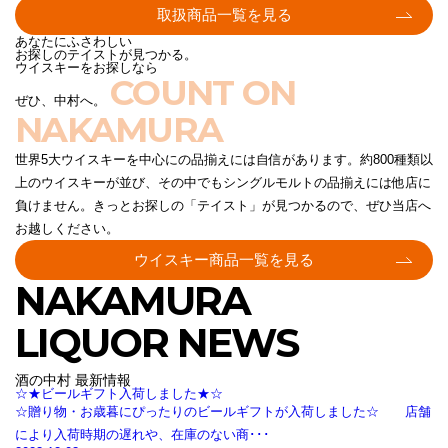
取扱商品一覧を見る
あなたにふさわしい
お探しのテイストが見つかる。
ウイスキーをお探しなら
COUNT ON
ぜひ、中村へ。
NAKAMURA
世界5大ウイスキーを中心にの品揃えには自信があります。約800種類以
上のウイスキーが並び、その中でもシングルモルトの品揃えには他店に
負けません。きっとお探しの「テイスト」が見つかるので、ぜひ当店へ
お越しください。
ウイスキー商品一覧を見る
NAKAMURA
LIQUOR NEWS
酒の中村 最新情報
☆★ビールギフト入荷しました★☆
☆贈り物・お歳暮にぴったりのビールギフトが入荷しました☆ 店舗
により入荷時期の遅れや、在庫のない商･･･