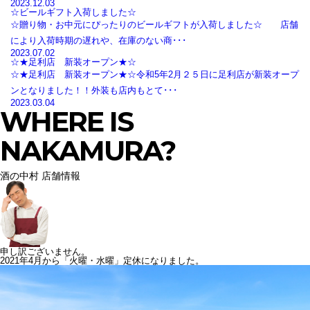
2023.12.03
☆ビールギフト入荷しました☆
☆贈り物・お中元にぴったりのビールギフトが入荷しました☆ 店舗
により入荷時期の遅れや、在庫のない商･･･
2023.07.02
☆★足利店 新装オープン★☆
☆★足利店 新装オープン★☆令和5年2月２５日に足利店が新装オープ
ンとなりました！！外装も店内もとて･･･
2023.03.04
WHERE IS
NAKAMURA?
酒の中村 店舗情報
申し訳ございません。
2021年4月から「火曜・水曜」定休になりました。