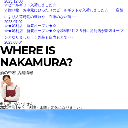
2023.12.03
☆ビールギフト入荷しました☆
☆贈り物・お中元にぴったりのビールギフトが入荷しました☆ 店舗
により入荷時期の遅れや、在庫のない商･･･
2023.07.02
☆★足利店 新装オープン★☆
☆★足利店 新装オープン★☆令和5年2月２５日に足利店が新装オープ
ンとなりました！！外装も店内もとて･･･
2023.03.04
WHERE IS
NAKAMURA?
酒の中村 店舗情報
申し訳ございません。
2021年4月から「火曜・水曜」定休になりました。