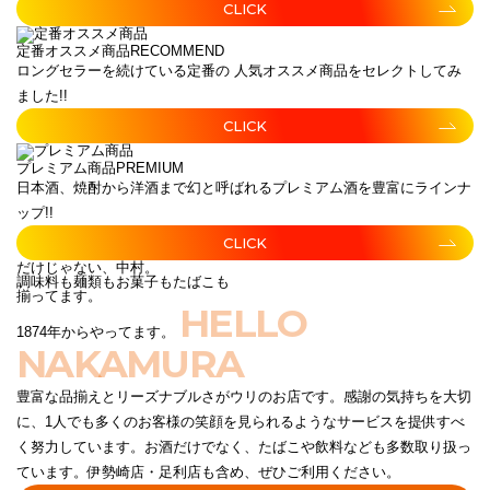
CLICK
定番オススメ商品
RECOMMEND
ロングセラーを続けている定番の 人気オススメ商品をセレクトしてみ
ました!!
CLICK
プレミアム商品
PREMIUM
日本酒、焼酎から洋酒まで幻と呼ばれるプレミアム酒を豊富にラインナ
ップ!!
CLICK
だけじゃない、中村。
調味料も麺類もお菓子もたばこも
揃ってます。
HELLO
1874年からやってます。
NAKAMURA
豊富な品揃えとリーズナブルさがウリのお店です。感謝の気持ちを大切
に、1人でも多くのお客様の笑顔を見られるようなサービスを提供すべ
く努力しています。お酒だけでなく、たばこや飲料なども多数取り扱っ
ています。伊勢崎店・足利店も含め、ぜひご利用ください。