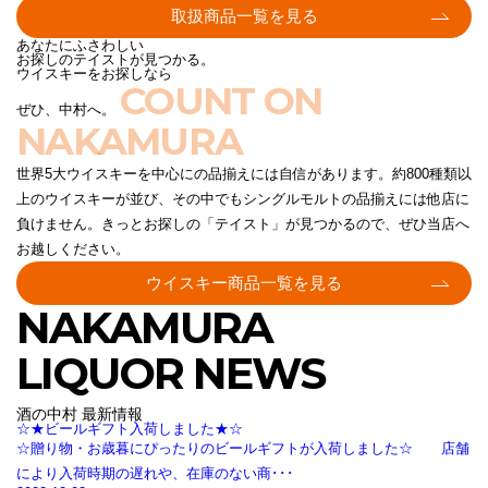
取扱商品一覧を見る
あなたにふさわしい
お探しのテイストが見つかる。
ウイスキーをお探しなら
COUNT ON
ぜひ、中村へ。
NAKAMURA
世界5大ウイスキーを中心にの品揃えには自信があります。約800種類以
上のウイスキーが並び、その中でもシングルモルトの品揃えには他店に
負けません。きっとお探しの「テイスト」が見つかるので、ぜひ当店へ
お越しください。
ウイスキー商品一覧を見る
NAKAMURA
LIQUOR NEWS
酒の中村 最新情報
☆★ビールギフト入荷しました★☆
☆贈り物・お歳暮にぴったりのビールギフトが入荷しました☆ 店舗
により入荷時期の遅れや、在庫のない商･･･