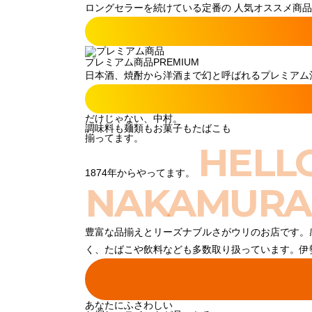
ロングセラーを続けている定番の 人気オススメ商品
プレミアム商品
PREMIUM
日本酒、焼酎から洋酒まで幻と呼ばれるプレミアム酒
だけじゃない、中村。
調味料も麺類もお菓子もたばこも
揃ってます。
HELL
1874年からやってます。
NAKAMURA
豊富な品揃えとリーズナブルさがウリのお店です。
く、たばこや飲料なども多数取り扱っています。伊
あなたにふさわしい