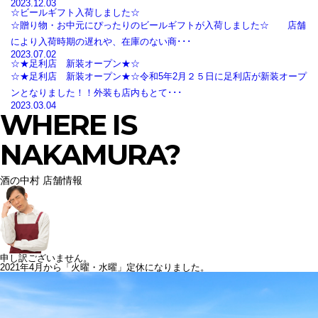
2023.12.03
☆ビールギフト入荷しました☆
☆贈り物・お中元にぴったりのビールギフトが入荷しました☆ 店舗
により入荷時期の遅れや、在庫のない商･･･
2023.07.02
☆★足利店 新装オープン★☆
☆★足利店 新装オープン★☆令和5年2月２５日に足利店が新装オープ
ンとなりました！！外装も店内もとて･･･
2023.03.04
WHERE IS
NAKAMURA?
酒の中村 店舗情報
申し訳ございません。
2021年4月から「火曜・水曜」定休になりました。