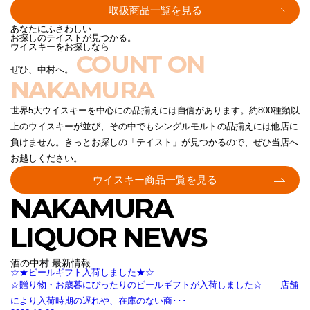
取扱商品一覧を見る
あなたにふさわしい
お探しのテイストが見つかる。
ウイスキーをお探しなら
COUNT ON
ぜひ、中村へ。
NAKAMURA
世界5大ウイスキーを中心にの品揃えには自信があります。約800種類以
上のウイスキーが並び、その中でもシングルモルトの品揃えには他店に
負けません。きっとお探しの「テイスト」が見つかるので、ぜひ当店へ
お越しください。
ウイスキー商品一覧を見る
NAKAMURA
LIQUOR NEWS
酒の中村 最新情報
☆★ビールギフト入荷しました★☆
☆贈り物・お歳暮にぴったりのビールギフトが入荷しました☆ 店舗
により入荷時期の遅れや、在庫のない商･･･