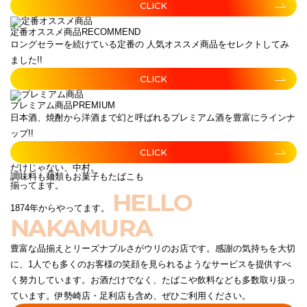
CLICK
定番オススメ商品
RECOMMEND
ロングセラーを続けている定番の 人気オススメ商品をセレクトしてみ
ました!!
CLICK
プレミアム商品
PREMIUM
日本酒、焼酎から洋酒まで幻と呼ばれるプレミアム酒を豊富にラインナ
ップ!!
CLICK
だけじゃない、中村。
調味料も麺類もお菓子もたばこも
揃ってます。
HELLO
1874年からやってます。
NAKAMURA
豊富な品揃えとリーズナブルさがウリのお店です。感謝の気持ちを大切
に、1人でも多くのお客様の笑顔を見られるようなサービスを提供すべ
く努力しています。お酒だけでなく、たばこや飲料なども多数取り扱っ
ています。伊勢崎店・足利店も含め、ぜひご利用ください。