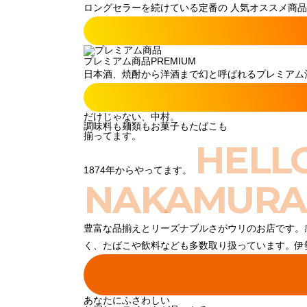
ロングセラーを続けている定番の 人気オススメ商品
プレミアム商品
PREMIUM
日本酒、焼酎から洋酒まで幻と呼ばれるプレミアム酒
だけじゃない、中村。
調味料も麺類もお菓子もたばこも
揃ってます。
HELL
1874年からやってます。
NAKAMURA
豊富な品揃えとリーズナブルさがウリのお店です。
く、たばこや飲料なども多数取り扱っています。伊
あなたにふさわしい