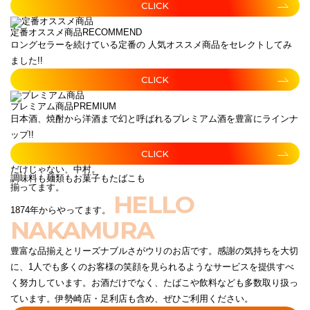
CLICK
定番オススメ商品
RECOMMEND
ロングセラーを続けている定番の 人気オススメ商品をセレクトしてみ
ました!!
CLICK
プレミアム商品
PREMIUM
日本酒、焼酎から洋酒まで幻と呼ばれるプレミアム酒を豊富にラインナ
ップ!!
CLICK
だけじゃない、中村。
調味料も麺類もお菓子もたばこも
揃ってます。
HELLO
1874年からやってます。
NAKAMURA
豊富な品揃えとリーズナブルさがウリのお店です。感謝の気持ちを大切
に、1人でも多くのお客様の笑顔を見られるようなサービスを提供すべ
く努力しています。お酒だけでなく、たばこや飲料なども多数取り扱っ
ています。伊勢崎店・足利店も含め、ぜひご利用ください。