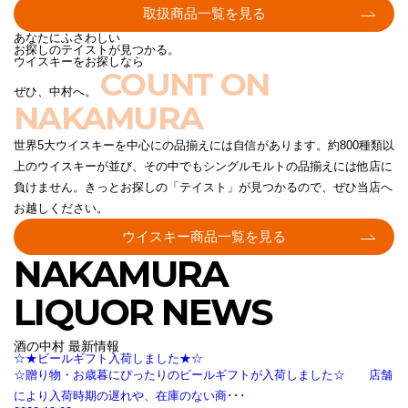
取扱商品一覧を見る
あなたにふさわしい
お探しのテイストが見つかる。
ウイスキーをお探しなら
COUNT ON
ぜひ、中村へ。
NAKAMURA
世界5大ウイスキーを中心にの品揃えには自信があります。約800種類以
上のウイスキーが並び、その中でもシングルモルトの品揃えには他店に
負けません。きっとお探しの「テイスト」が見つかるので、ぜひ当店へ
お越しください。
ウイスキー商品一覧を見る
NAKAMURA
LIQUOR NEWS
酒の中村 最新情報
☆★ビールギフト入荷しました★☆
☆贈り物・お歳暮にぴったりのビールギフトが入荷しました☆ 店舗
により入荷時期の遅れや、在庫のない商･･･