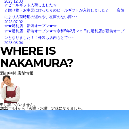
2023.12.03
☆ビールギフト入荷しました☆
☆贈り物・お中元にぴったりのビールギフトが入荷しました☆ 店舗
により入荷時期の遅れや、在庫のない商･･･
2023.07.02
☆★足利店 新装オープン★☆
☆★足利店 新装オープン★☆令和5年2月２５日に足利店が新装オープ
ンとなりました！！外装も店内もとて･･･
2023.03.04
WHERE IS
NAKAMURA?
酒の中村 店舗情報
申し訳ございません。
2021年4月から「火曜・水曜」定休になりました。