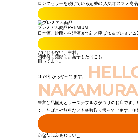
ロングセラーを続けている定番の 人気オススメ商品
プレミアム商品
PREMIUM
日本酒、焼酎から洋酒まで幻と呼ばれるプレミアム酒
だけじゃない、中村。
調味料も麺類もお菓子もたばこも
揃ってます。
HELL
1874年からやってます。
NAKAMURA
豊富な品揃えとリーズナブルさがウリのお店です。
く、たばこや飲料なども多数取り扱っています。伊
あなたにふさわしい