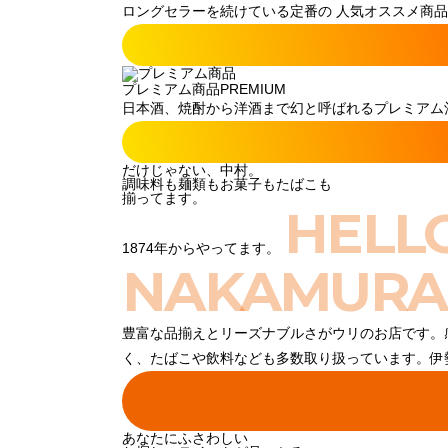
ロングセラーを続けている定番の 人気オススメ商品
プレミアム商品
PREMIUM
日本酒、焼酎から洋酒まで幻と呼ばれるプレミアム酒
だけじゃない、中村。
調味料も麺類もお菓子もたばこも
揃ってます。
HELL
1874年からやってます。
NAKAMURA
豊富な品揃えとリーズナブルさがウリのお店です。
く、たばこや飲料なども多数取り扱っています。伊
あなたにふさわしい