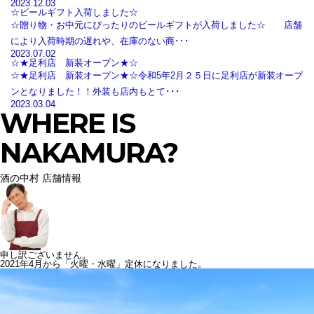
2023.12.03
☆ビールギフト入荷しました☆
☆贈り物・お中元にぴったりのビールギフトが入荷しました☆ 店舗
により入荷時期の遅れや、在庫のない商･･･
2023.07.02
☆★足利店 新装オープン★☆
☆★足利店 新装オープン★☆令和5年2月２５日に足利店が新装オープ
ンとなりました！！外装も店内もとて･･･
2023.03.04
WHERE IS
NAKAMURA?
酒の中村 店舗情報
申し訳ございません。
2021年4月から「火曜・水曜」定休になりました。