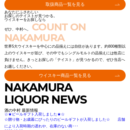
取扱商品一覧を見る
あなたにふさわしい
お探しのテイストが見つかる。
ウイスキーをお探しなら
COUNT ON
ぜひ、中村へ。
NAKAMURA
世界5大ウイスキーを中心にの品揃えには自信があります。約800種類以
上のウイスキーが並び、その中でもシングルモルトの品揃えには他店に
負けません。きっとお探しの「テイスト」が見つかるので、ぜひ当店へ
お越しください。
ウイスキー商品一覧を見る
NAKAMURA
LIQUOR NEWS
酒の中村 最新情報
☆★ビールギフト入荷しました★☆
☆贈り物・お歳暮にぴったりのビールギフトが入荷しました☆ 店舗
により入荷時期の遅れや、在庫のない商･･･