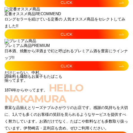
CLICK
定番オススメ商品
RECOMMEND
ロングセラーを続けている定番の 人気オススメ商品をセレクトしてみ
ました!!
CLICK
プレミアム商品
PREMIUM
日本酒、焼酎から洋酒まで幻と呼ばれるプレミアム酒を豊富にラインナ
ップ!!
CLICK
だけじゃない、中村。
調味料も麺類もお菓子もたばこも
揃ってます。
HELLO
1874年からやってます。
NAKAMURA
豊富な品揃えとリーズナブルさがウリのお店です。感謝の気持ちを大切
に、1人でも多くのお客様の笑顔を見られるようなサービスを提供すべ
く努力しています。お酒だけでなく、たばこや飲料なども多数取り扱っ
ています。伊勢崎店・足利店も含め、ぜひご利用ください。