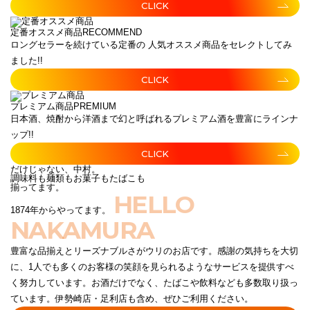
CLICK
定番オススメ商品
RECOMMEND
ロングセラーを続けている定番の 人気オススメ商品をセレクトしてみ
ました!!
CLICK
プレミアム商品
PREMIUM
日本酒、焼酎から洋酒まで幻と呼ばれるプレミアム酒を豊富にラインナ
ップ!!
CLICK
だけじゃない、中村。
調味料も麺類もお菓子もたばこも
揃ってます。
HELLO
1874年からやってます。
NAKAMURA
豊富な品揃えとリーズナブルさがウリのお店です。感謝の気持ちを大切
に、1人でも多くのお客様の笑顔を見られるようなサービスを提供すべ
く努力しています。お酒だけでなく、たばこや飲料なども多数取り扱っ
ています。伊勢崎店・足利店も含め、ぜひご利用ください。