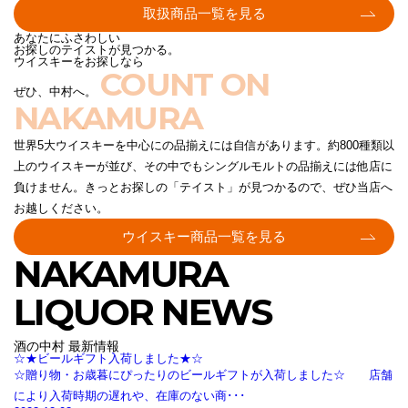
取扱商品一覧を見る
あなたにふさわしい
お探しのテイストが見つかる。
ウイスキーをお探しなら
COUNT ON
ぜひ、中村へ。
NAKAMURA
世界5大ウイスキーを中心にの品揃えには自信があります。約800種類以
上のウイスキーが並び、その中でもシングルモルトの品揃えには他店に
負けません。きっとお探しの「テイスト」が見つかるので、ぜひ当店へ
お越しください。
ウイスキー商品一覧を見る
NAKAMURA
LIQUOR NEWS
酒の中村 最新情報
☆★ビールギフト入荷しました★☆
☆贈り物・お歳暮にぴったりのビールギフトが入荷しました☆ 店舗
により入荷時期の遅れや、在庫のない商･･･