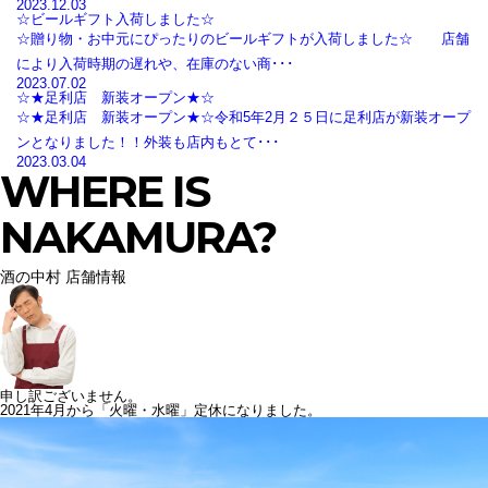
2023.12.03
☆ビールギフト入荷しました☆
☆贈り物・お中元にぴったりのビールギフトが入荷しました☆ 店舗
により入荷時期の遅れや、在庫のない商･･･
2023.07.02
☆★足利店 新装オープン★☆
☆★足利店 新装オープン★☆令和5年2月２５日に足利店が新装オープ
ンとなりました！！外装も店内もとて･･･
2023.03.04
WHERE IS
NAKAMURA?
酒の中村 店舗情報
申し訳ございません。
2021年4月から「火曜・水曜」定休になりました。