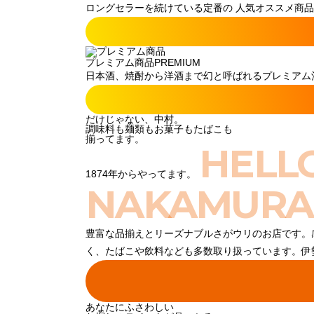
ロングセラーを続けている定番の 人気オススメ商品
プレミアム商品
PREMIUM
日本酒、焼酎から洋酒まで幻と呼ばれるプレミアム酒
だけじゃない、中村。
調味料も麺類もお菓子もたばこも
揃ってます。
HELL
1874年からやってます。
NAKAMURA
豊富な品揃えとリーズナブルさがウリのお店です。
く、たばこや飲料なども多数取り扱っています。伊
あなたにふさわしい