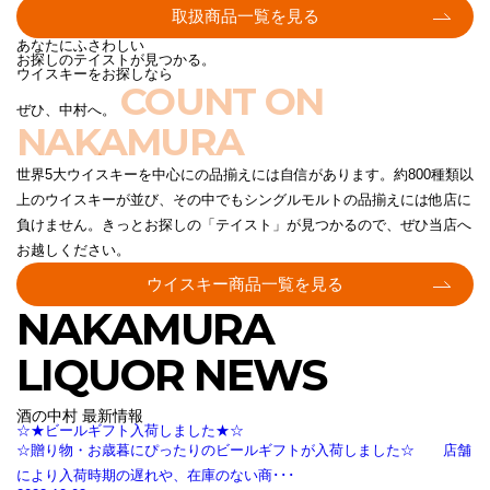
取扱商品一覧を見る
あなたにふさわしい
お探しのテイストが見つかる。
ウイスキーをお探しなら
COUNT ON
ぜひ、中村へ。
NAKAMURA
世界5大ウイスキーを中心にの品揃えには自信があります。約800種類以
上のウイスキーが並び、その中でもシングルモルトの品揃えには他店に
負けません。きっとお探しの「テイスト」が見つかるので、ぜひ当店へ
お越しください。
ウイスキー商品一覧を見る
NAKAMURA
LIQUOR NEWS
酒の中村 最新情報
☆★ビールギフト入荷しました★☆
☆贈り物・お歳暮にぴったりのビールギフトが入荷しました☆ 店舗
により入荷時期の遅れや、在庫のない商･･･