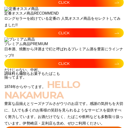
CLICK
定番オススメ商品
RECOMMEND
ロングセラーを続けている定番の 人気オススメ商品をセレクトしてみ
ました!!
CLICK
プレミアム商品
PREMIUM
日本酒、焼酎から洋酒まで幻と呼ばれるプレミアム酒を豊富にラインナ
ップ!!
CLICK
だけじゃない、中村。
調味料も麺類もお菓子もたばこも
揃ってます。
HELLO
1874年からやってます。
NAKAMURA
豊富な品揃えとリーズナブルさがウリのお店です。感謝の気持ちを大切
に、1人でも多くのお客様の笑顔を見られるようなサービスを提供すべ
く努力しています。お酒だけでなく、たばこや飲料なども多数取り扱っ
ています。伊勢崎店・足利店も含め、ぜひご利用ください。