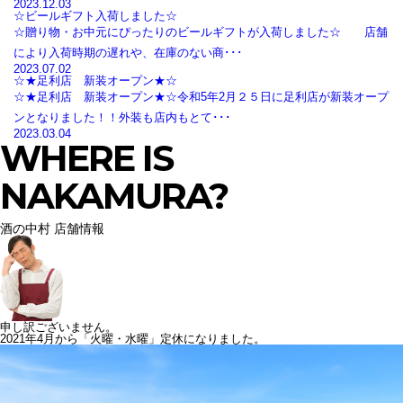
2023.12.03
☆ビールギフト入荷しました☆
☆贈り物・お中元にぴったりのビールギフトが入荷しました☆ 店舗
により入荷時期の遅れや、在庫のない商･･･
2023.07.02
☆★足利店 新装オープン★☆
☆★足利店 新装オープン★☆令和5年2月２５日に足利店が新装オープ
ンとなりました！！外装も店内もとて･･･
2023.03.04
WHERE IS
NAKAMURA?
酒の中村 店舗情報
申し訳ございません。
2021年4月から「火曜・水曜」定休になりました。