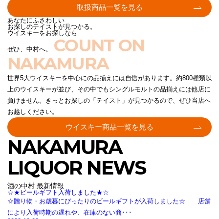
取扱商品一覧を見る
あなたにふさわしい
お探しのテイストが見つかる。
ウイスキーをお探しなら
COUNT ON
ぜひ、中村へ。
NAKAMURA
世界5大ウイスキーを中心にの品揃えには自信があります。約800種類以
上のウイスキーが並び、その中でもシングルモルトの品揃えには他店に
負けません。きっとお探しの「テイスト」が見つかるので、ぜひ当店へ
お越しください。
ウイスキー商品一覧を見る
NAKAMURA
LIQUOR NEWS
酒の中村 最新情報
☆★ビールギフト入荷しました★☆
☆贈り物・お歳暮にぴったりのビールギフトが入荷しました☆ 店舗
により入荷時期の遅れや、在庫のない商･･･