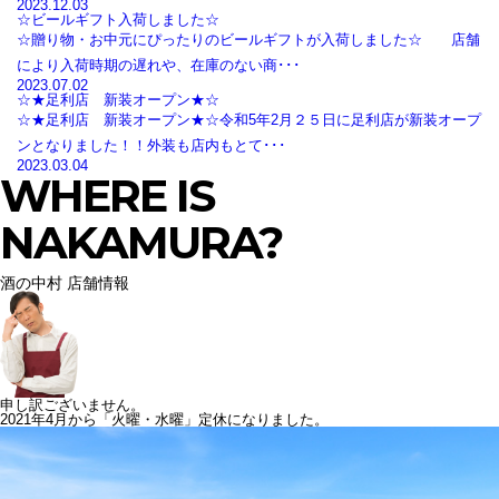
2023.12.03
☆ビールギフト入荷しました☆
☆贈り物・お中元にぴったりのビールギフトが入荷しました☆ 店舗
により入荷時期の遅れや、在庫のない商･･･
2023.07.02
☆★足利店 新装オープン★☆
☆★足利店 新装オープン★☆令和5年2月２５日に足利店が新装オープ
ンとなりました！！外装も店内もとて･･･
2023.03.04
WHERE IS
NAKAMURA?
酒の中村 店舗情報
申し訳ございません。
2021年4月から「火曜・水曜」定休になりました。