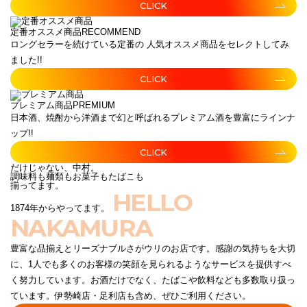
CLICK
定番オススメ商品
RECOMMEND
ロングセラーを続けている定番の 人気オススメ商品をセレクトしてみ
ました!!
CLICK
プレミアム商品
PREMIUM
日本酒、焼酎から洋酒まで幻と呼ばれるプレミアム酒を豊富にラインナ
ップ!!
CLICK
だけじゃない、中村。
調味料も麺類もお菓子もたばこも
揃ってます。
HELLO
1874年からやってます。
NAKAMURA
豊富な品揃えとリーズナブルさがウリのお店です。感謝の気持ちを大切
に、1人でも多くのお客様の笑顔を見られるようなサービスを提供すべ
く努力しています。お酒だけでなく、たばこや飲料なども多数取り扱っ
ています。伊勢崎店・足利店も含め、ぜひご利用ください。