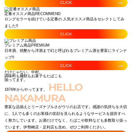
CLICK
定番オススメ商品
RECOMMEND
ロングセラーを続けている定番の 人気オススメ商品をセレクトしてみ
ました!!
CLICK
プレミアム商品
PREMIUM
日本酒、焼酎から洋酒まで幻と呼ばれるプレミアム酒を豊富にラインナ
ップ!!
CLICK
だけじゃない、中村。
調味料も麺類もお菓子もたばこも
揃ってます。
HELLO
1874年からやってます。
NAKAMURA
豊富な品揃えとリーズナブルさがウリのお店です。感謝の気持ちを大切
に、1人でも多くのお客様の笑顔を見られるようなサービスを提供すべ
く努力しています。お酒だけでなく、たばこや飲料なども多数取り扱っ
ています。伊勢崎店・足利店も含め、ぜひご利用ください。