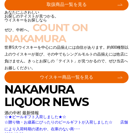
取扱商品一覧を見る
あなたにふさわしい
お探しのテイストが見つかる。
ウイスキーをお探しなら
COUNT ON
ぜひ、中村へ。
NAKAMURA
世界5大ウイスキーを中心にの品揃えには自信があります。約800種類以
上のウイスキーが並び、その中でもシングルモルトの品揃えには他店に
負けません。きっとお探しの「テイスト」が見つかるので、ぜひ当店へ
お越しください。
ウイスキー商品一覧を見る
NAKAMURA
LIQUOR NEWS
酒の中村 最新情報
☆★ビールギフト入荷しました★☆
☆贈り物・お歳暮にぴったりのビールギフトが入荷しました☆ 店舗
により入荷時期の遅れや、在庫のない商･･･