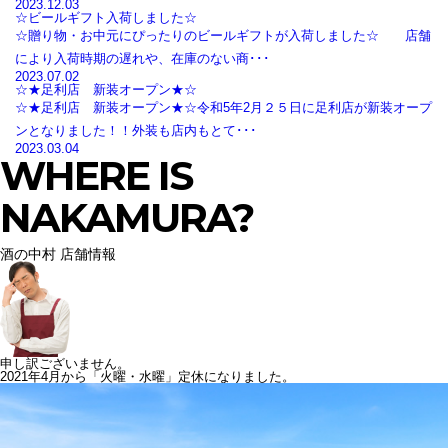
2023.12.03
☆ビールギフト入荷しました☆
☆贈り物・お中元にぴったりのビールギフトが入荷しました☆ 店舗
により入荷時期の遅れや、在庫のない商･･･
2023.07.02
☆★足利店 新装オープン★☆
☆★足利店 新装オープン★☆令和5年2月２５日に足利店が新装オープ
ンとなりました！！外装も店内もとて･･･
2023.03.04
WHERE IS
NAKAMURA?
酒の中村 店舗情報
申し訳ございません。
2021年4月から「火曜・水曜」定休になりました。