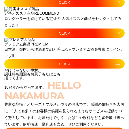
CLICK
定番オススメ商品
RECOMMEND
ロングセラーを続けている定番の 人気オススメ商品をセレクトしてみ
ました!!
CLICK
プレミアム商品
PREMIUM
日本酒、焼酎から洋酒まで幻と呼ばれるプレミアム酒を豊富にラインナ
ップ!!
CLICK
だけじゃない、中村。
調味料も麺類もお菓子もたばこも
揃ってます。
HELLO
1874年からやってます。
NAKAMURA
豊富な品揃えとリーズナブルさがウリのお店です。感謝の気持ちを大切
に、1人でも多くのお客様の笑顔を見られるようなサービスを提供すべ
く努力しています。お酒だけでなく、たばこや飲料なども多数取り扱っ
ています。伊勢崎店・足利店も含め、ぜひご利用ください。