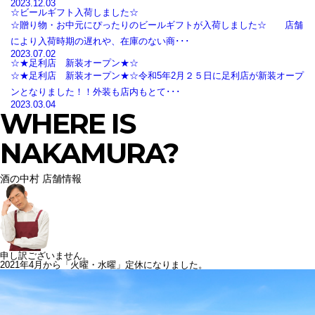
2023.12.03
☆ビールギフト入荷しました☆
☆贈り物・お中元にぴったりのビールギフトが入荷しました☆ 店舗
により入荷時期の遅れや、在庫のない商･･･
2023.07.02
☆★足利店 新装オープン★☆
☆★足利店 新装オープン★☆令和5年2月２５日に足利店が新装オープ
ンとなりました！！外装も店内もとて･･･
2023.03.04
WHERE IS
NAKAMURA?
酒の中村 店舗情報
申し訳ございません。
2021年4月から「火曜・水曜」定休になりました。