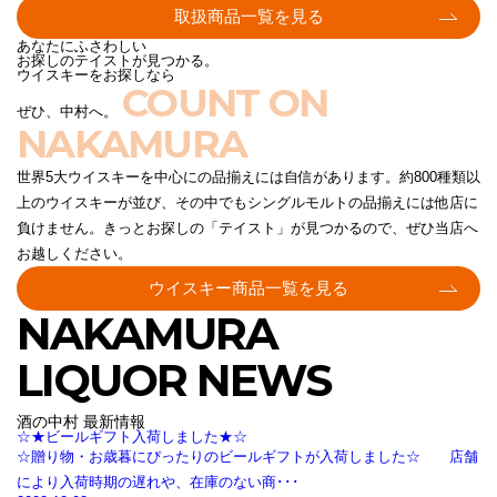
取扱商品一覧を見る
あなたにふさわしい
お探しのテイストが見つかる。
ウイスキーをお探しなら
COUNT ON
ぜひ、中村へ。
NAKAMURA
世界5大ウイスキーを中心にの品揃えには自信があります。約800種類以
上のウイスキーが並び、その中でもシングルモルトの品揃えには他店に
負けません。きっとお探しの「テイスト」が見つかるので、ぜひ当店へ
お越しください。
ウイスキー商品一覧を見る
NAKAMURA
LIQUOR NEWS
酒の中村 最新情報
☆★ビールギフト入荷しました★☆
☆贈り物・お歳暮にぴったりのビールギフトが入荷しました☆ 店舗
により入荷時期の遅れや、在庫のない商･･･