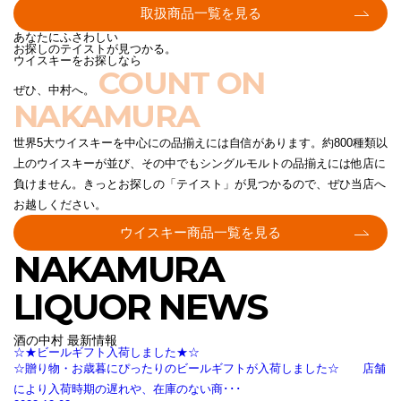
取扱商品一覧を見る
あなたにふさわしい
お探しのテイストが見つかる。
ウイスキーをお探しなら
COUNT ON
ぜひ、中村へ。
NAKAMURA
世界5大ウイスキーを中心にの品揃えには自信があります。約800種類以
上のウイスキーが並び、その中でもシングルモルトの品揃えには他店に
負けません。きっとお探しの「テイスト」が見つかるので、ぜひ当店へ
お越しください。
ウイスキー商品一覧を見る
NAKAMURA
LIQUOR NEWS
酒の中村 最新情報
☆★ビールギフト入荷しました★☆
☆贈り物・お歳暮にぴったりのビールギフトが入荷しました☆ 店舗
により入荷時期の遅れや、在庫のない商･･･