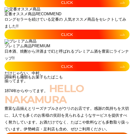
CLICK
定番オススメ商品
RECOMMEND
ロングセラーを続けている定番の 人気オススメ商品をセレクトしてみ
ました!!
CLICK
プレミアム商品
PREMIUM
日本酒、焼酎から洋酒まで幻と呼ばれるプレミアム酒を豊富にラインナ
ップ!!
CLICK
だけじゃない、中村。
調味料も麺類もお菓子もたばこも
揃ってます。
HELLO
1874年からやってます。
NAKAMURA
豊富な品揃えとリーズナブルさがウリのお店です。感謝の気持ちを大切
に、1人でも多くのお客様の笑顔を見られるようなサービスを提供すべ
く努力しています。お酒だけでなく、たばこや飲料なども多数取り扱っ
ています。伊勢崎店・足利店も含め、ぜひご利用ください。