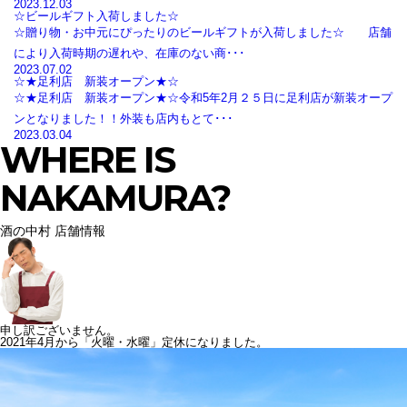
2023.12.03
☆ビールギフト入荷しました☆
☆贈り物・お中元にぴったりのビールギフトが入荷しました☆ 店舗
により入荷時期の遅れや、在庫のない商･･･
2023.07.02
☆★足利店 新装オープン★☆
☆★足利店 新装オープン★☆令和5年2月２５日に足利店が新装オープ
ンとなりました！！外装も店内もとて･･･
2023.03.04
WHERE IS
NAKAMURA?
酒の中村 店舗情報
申し訳ございません。
2021年4月から「火曜・水曜」定休になりました。