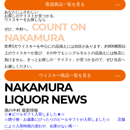
取扱商品一覧を見る
あなたにふさわしい
お探しのテイストが見つかる。
ウイスキーをお探しなら
COUNT ON
ぜひ、中村へ。
NAKAMURA
世界5大ウイスキーを中心にの品揃えには自信があります。約800種類以
上のウイスキーが並び、その中でもシングルモルトの品揃えには他店に
負けません。きっとお探しの「テイスト」が見つかるので、ぜひ当店へ
お越しください。
ウイスキー商品一覧を見る
NAKAMURA
LIQUOR NEWS
酒の中村 最新情報
☆★ビールギフト入荷しました★☆
☆贈り物・お歳暮にぴったりのビールギフトが入荷しました☆ 店舗
により入荷時期の遅れや、在庫のない商･･･