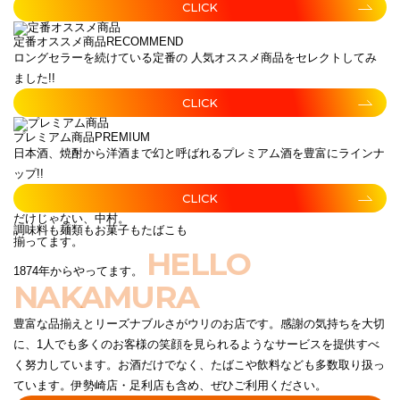
CLICK
定番オススメ商品
RECOMMEND
ロングセラーを続けている定番の 人気オススメ商品をセレクトしてみ
ました!!
CLICK
プレミアム商品
PREMIUM
日本酒、焼酎から洋酒まで幻と呼ばれるプレミアム酒を豊富にラインナ
ップ!!
CLICK
だけじゃない、中村。
調味料も麺類もお菓子もたばこも
揃ってます。
HELLO
1874年からやってます。
NAKAMURA
豊富な品揃えとリーズナブルさがウリのお店です。感謝の気持ちを大切
に、1人でも多くのお客様の笑顔を見られるようなサービスを提供すべ
く努力しています。お酒だけでなく、たばこや飲料なども多数取り扱っ
ています。伊勢崎店・足利店も含め、ぜひご利用ください。