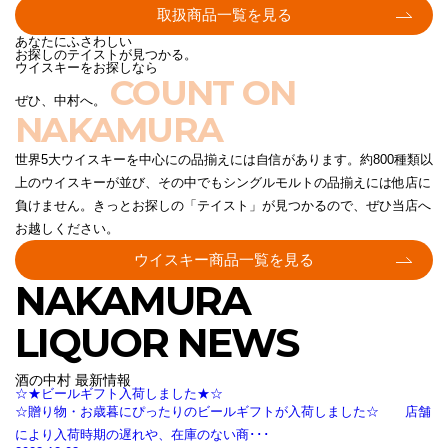
取扱商品一覧を見る
あなたにふさわしい
お探しのテイストが見つかる。
ウイスキーをお探しなら
COUNT ON
ぜひ、中村へ。
NAKAMURA
世界5大ウイスキーを中心にの品揃えには自信があります。約800種類以
上のウイスキーが並び、その中でもシングルモルトの品揃えには他店に
負けません。きっとお探しの「テイスト」が見つかるので、ぜひ当店へ
お越しください。
ウイスキー商品一覧を見る
NAKAMURA
LIQUOR NEWS
酒の中村 最新情報
☆★ビールギフト入荷しました★☆
☆贈り物・お歳暮にぴったりのビールギフトが入荷しました☆ 店舗
により入荷時期の遅れや、在庫のない商･･･