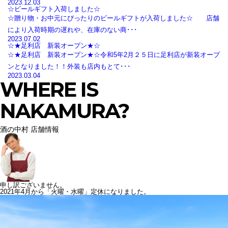
2023.12.03
☆ビールギフト入荷しました☆
☆贈り物・お中元にぴったりのビールギフトが入荷しました☆ 店舗
により入荷時期の遅れや、在庫のない商･･･
2023.07.02
☆★足利店 新装オープン★☆
☆★足利店 新装オープン★☆令和5年2月２５日に足利店が新装オープ
ンとなりました！！外装も店内もとて･･･
2023.03.04
WHERE IS
NAKAMURA?
酒の中村 店舗情報
申し訳ございません。
2021年4月から「火曜・水曜」定休になりました。