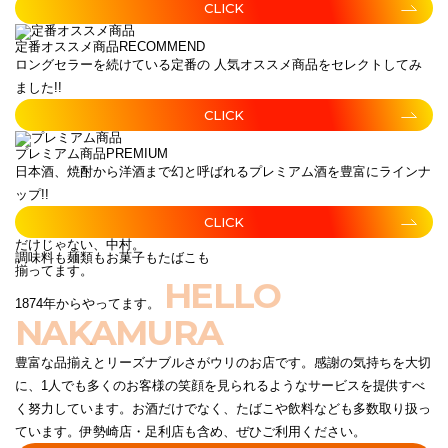
CLICK
定番オススメ商品
RECOMMEND
ロングセラーを続けている定番の 人気オススメ商品をセレクトしてみ
ました!!
CLICK
プレミアム商品
PREMIUM
日本酒、焼酎から洋酒まで幻と呼ばれるプレミアム酒を豊富にラインナ
ップ!!
CLICK
だけじゃない、中村。
調味料も麺類もお菓子もたばこも
揃ってます。
HELLO
1874年からやってます。
NAKAMURA
豊富な品揃えとリーズナブルさがウリのお店です。感謝の気持ちを大切
に、1人でも多くのお客様の笑顔を見られるようなサービスを提供すべ
く努力しています。お酒だけでなく、たばこや飲料なども多数取り扱っ
ています。伊勢崎店・足利店も含め、ぜひご利用ください。