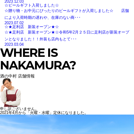
2023.12.03
☆ビールギフト入荷しました☆
☆贈り物・お中元にぴったりのビールギフトが入荷しました☆ 店舗
により入荷時期の遅れや、在庫のない商･･･
2023.07.02
☆★足利店 新装オープン★☆
☆★足利店 新装オープン★☆令和5年2月２５日に足利店が新装オープ
ンとなりました！！外装も店内もとて･･･
2023.03.04
WHERE IS
NAKAMURA?
酒の中村 店舗情報
申し訳ございません。
2021年4月から「火曜・水曜」定休になりました。