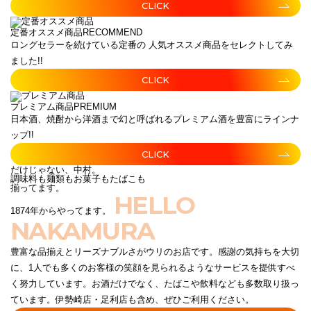
CLICK
定番オススメ商品
RECOMMEND
ロングセラーを続けている定番の 人気オススメ商品をセレクトしてみ
ました!!
CLICK
プレミアム商品
PREMIUM
日本酒、焼酎から洋酒まで幻と呼ばれるプレミアム酒を豊富にラインナ
ップ!!
CLICK
だけじゃない、中村。
調味料も麺類もお菓子もたばこも
揃ってます。
HELLO
1874年からやってます。
NAKAMURA
豊富な品揃えとリーズナブルさがウリのお店です。感謝の気持ちを大切
に、1人でも多くのお客様の笑顔を見られるようなサービスを提供すべ
く努力しています。お酒だけでなく、たばこや飲料なども多数取り扱っ
ています。伊勢崎店・足利店も含め、ぜひご利用ください。