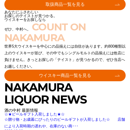
取扱商品一覧を見る
あなたにふさわしい
お探しのテイストが見つかる。
ウイスキーをお探しなら
COUNT ON
ぜひ、中村へ。
NAKAMURA
世界5大ウイスキーを中心にの品揃えには自信があります。約800種類以
上のウイスキーが並び、その中でもシングルモルトの品揃えには他店に
負けません。きっとお探しの「テイスト」が見つかるので、ぜひ当店へ
お越しください。
ウイスキー商品一覧を見る
NAKAMURA
LIQUOR NEWS
酒の中村 最新情報
☆★ビールギフト入荷しました★☆
☆贈り物・お歳暮にぴったりのビールギフトが入荷しました☆ 店舗
により入荷時期の遅れや、在庫のない商･･･