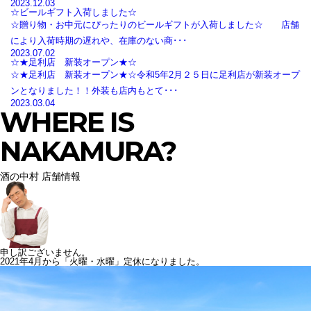
2023.12.03
☆ビールギフト入荷しました☆
☆贈り物・お中元にぴったりのビールギフトが入荷しました☆ 店舗
により入荷時期の遅れや、在庫のない商･･･
2023.07.02
☆★足利店 新装オープン★☆
☆★足利店 新装オープン★☆令和5年2月２５日に足利店が新装オープ
ンとなりました！！外装も店内もとて･･･
2023.03.04
WHERE IS
NAKAMURA?
酒の中村 店舗情報
申し訳ございません。
2021年4月から「火曜・水曜」定休になりました。