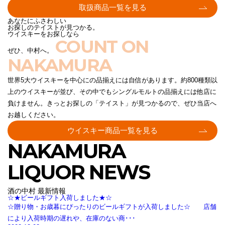
取扱商品一覧を見る
あなたにふさわしい
お探しのテイストが見つかる。
ウイスキーをお探しなら
COUNT ON
ぜひ、中村へ。
NAKAMURA
世界5大ウイスキーを中心にの品揃えには自信があります。約800種類以
上のウイスキーが並び、その中でもシングルモルトの品揃えには他店に
負けません。きっとお探しの「テイスト」が見つかるので、ぜひ当店へ
お越しください。
ウイスキー商品一覧を見る
NAKAMURA
LIQUOR NEWS
酒の中村 最新情報
☆★ビールギフト入荷しました★☆
☆贈り物・お歳暮にぴったりのビールギフトが入荷しました☆ 店舗
により入荷時期の遅れや、在庫のない商･･･