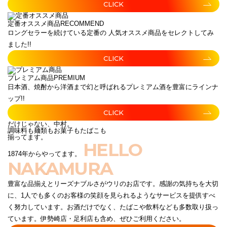
CLICK
定番オススメ商品
RECOMMEND
ロングセラーを続けている定番の 人気オススメ商品をセレクトしてみ
ました!!
CLICK
プレミアム商品
PREMIUM
日本酒、焼酎から洋酒まで幻と呼ばれるプレミアム酒を豊富にラインナ
ップ!!
CLICK
だけじゃない、中村。
調味料も麺類もお菓子もたばこも
揃ってます。
HELLO
1874年からやってます。
NAKAMURA
豊富な品揃えとリーズナブルさがウリのお店です。感謝の気持ちを大切
に、1人でも多くのお客様の笑顔を見られるようなサービスを提供すべ
く努力しています。お酒だけでなく、たばこや飲料なども多数取り扱っ
ています。伊勢崎店・足利店も含め、ぜひご利用ください。