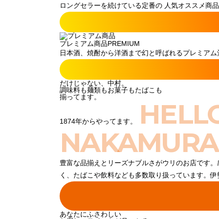
ロングセラーを続けている定番の 人気オススメ商品
プレミアム商品
PREMIUM
日本酒、焼酎から洋酒まで幻と呼ばれるプレミアム酒
だけじゃない、中村。
調味料も麺類もお菓子もたばこも
揃ってます。
HELL
1874年からやってます。
NAKAMURA
豊富な品揃えとリーズナブルさがウリのお店です。
く、たばこや飲料なども多数取り扱っています。伊
あなたにふさわしい