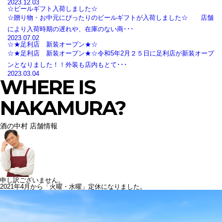
2023.12.03
☆ビールギフト入荷しました☆
☆贈り物・お中元にぴったりのビールギフトが入荷しました☆ 店舗
により入荷時期の遅れや、在庫のない商･･･
2023.07.02
☆★足利店 新装オープン★☆
☆★足利店 新装オープン★☆令和5年2月２５日に足利店が新装オープ
ンとなりました！！外装も店内もとて･･･
2023.03.04
WHERE IS
NAKAMURA?
酒の中村 店舗情報
申し訳ございません。
2021年4月から「火曜・水曜」定休になりました。