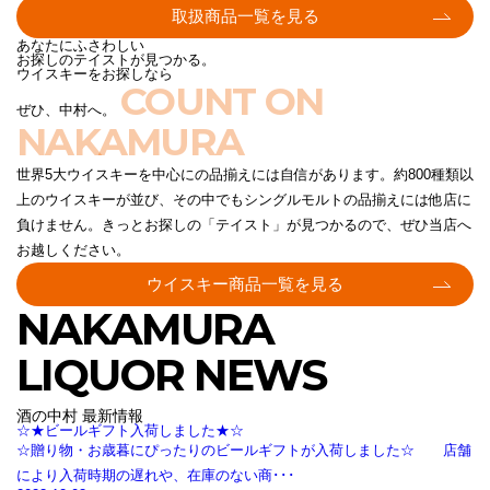
取扱商品一覧を見る
あなたにふさわしい
お探しのテイストが見つかる。
ウイスキーをお探しなら
COUNT ON
ぜひ、中村へ。
NAKAMURA
世界5大ウイスキーを中心にの品揃えには自信があります。約800種類以
上のウイスキーが並び、その中でもシングルモルトの品揃えには他店に
負けません。きっとお探しの「テイスト」が見つかるので、ぜひ当店へ
お越しください。
ウイスキー商品一覧を見る
NAKAMURA
LIQUOR NEWS
酒の中村 最新情報
☆★ビールギフト入荷しました★☆
☆贈り物・お歳暮にぴったりのビールギフトが入荷しました☆ 店舗
により入荷時期の遅れや、在庫のない商･･･