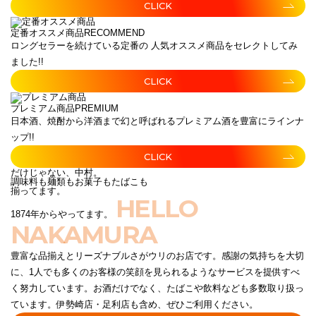
CLICK
定番オススメ商品
RECOMMEND
ロングセラーを続けている定番の 人気オススメ商品をセレクトしてみ
ました!!
CLICK
プレミアム商品
PREMIUM
日本酒、焼酎から洋酒まで幻と呼ばれるプレミアム酒を豊富にラインナ
ップ!!
CLICK
だけじゃない、中村。
調味料も麺類もお菓子もたばこも
揃ってます。
HELLO
1874年からやってます。
NAKAMURA
豊富な品揃えとリーズナブルさがウリのお店です。感謝の気持ちを大切
に、1人でも多くのお客様の笑顔を見られるようなサービスを提供すべ
く努力しています。お酒だけでなく、たばこや飲料なども多数取り扱っ
ています。伊勢崎店・足利店も含め、ぜひご利用ください。